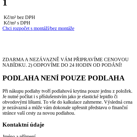
1
Kč/m² bez DPH
Kč/m² s DPH
Chci rozpočet s montáží/bez montáže
ZDARMA A NEZÁVAZNĚ VÁM PŘIPRAVÍME CENOVOU
NABÍDKU. 2) ODPOVÍME DO 24 HODIN OD PODÁNÍ!
PODLAHA NENÍ POUZE PODLAHA
Při nákupu podlahy tvoří podlahová krytina pouze jednu z položek.
Je nutné počítat i s příslušenstvím jako je elastické lepidlo či
obvodovými lištami. To vše do kalkulace zahrneme. Výsledná cena
je nezávazná a může vám dokonale upřesnit představu o finanční
stránce vaší cesty za novou podlahou.
Kontaktní údaje
Jméno a příjmení