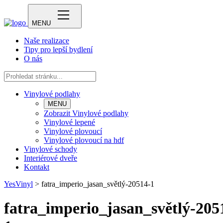
MENU
Naše realizace
Tipy pro lepší bydlení
O nás
Vinylové podlahy
MENU
Zobrazit Vinylové podlahy
Vinylové lepené
Vinylové plovoucí
Vinylové plovoucí na hdf
Vinylové schody
Interiérové dveře
Kontakt
YesVinyl
>
fatra_imperio_jasan_světlý-20514-1
fatra_imperio_jasan_světlý-205