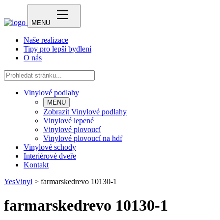
MENU
Naše realizace
Tipy pro lepší bydlení
O nás
Vinylové podlahy
MENU
Zobrazit Vinylové podlahy
Vinylové lepené
Vinylové plovoucí
Vinylové plovoucí na hdf
Vinylové schody
Interiérové dveře
Kontakt
YesVinyl
>
farmarskedrevo 10130-1
farmarskedrevo 10130-1