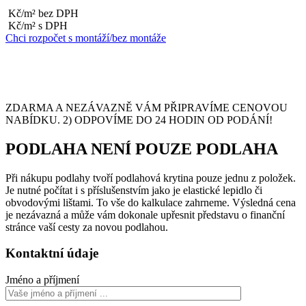
Kč/m² bez DPH
Kč/m² s DPH
Chci rozpočet s montáží/bez montáže
ZDARMA A NEZÁVAZNĚ VÁM PŘIPRAVÍME CENOVOU
NABÍDKU. 2) ODPOVÍME DO 24 HODIN OD PODÁNÍ!
PODLAHA NENÍ POUZE PODLAHA
Při nákupu podlahy tvoří podlahová krytina pouze jednu z položek.
Je nutné počítat i s příslušenstvím jako je elastické lepidlo či
obvodovými lištami. To vše do kalkulace zahrneme. Výsledná cena
je nezávazná a může vám dokonale upřesnit představu o finanční
stránce vaší cesty za novou podlahou.
Kontaktní údaje
Jméno a příjmení