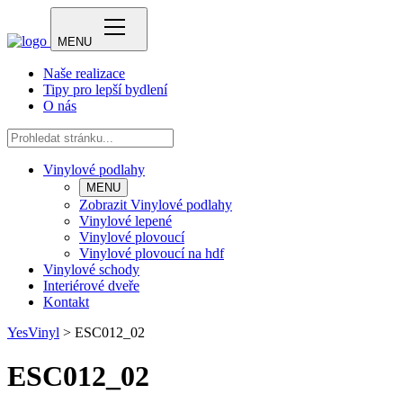
MENU
Naše realizace
Tipy pro lepší bydlení
O nás
Vinylové podlahy
MENU
Zobrazit Vinylové podlahy
Vinylové lepené
Vinylové plovoucí
Vinylové plovoucí na hdf
Vinylové schody
Interiérové dveře
Kontakt
YesVinyl
>
ESC012_02
ESC012_02