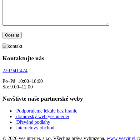
Kontaktujte nás
220 941 474
Po–Pá: 10:00–18:00
So: 9.00–12.00
Navštivte naše partnerské weby
Podporujeme lékaře bez hranic
domovský web yes interier
Dřevěné podlahy
internetový obchod
© 2026 yes interier, s.r.o. Všechna práva vyhrazena.
www.yesvinyl.c