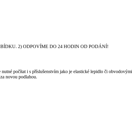
DKU. 2) ODPOVÍME DO 24 HODIN OD PODÁNÍ!
nutné počítat i s příslušenstvím jako je elastické lepidlo či obvodový
y za novou podlahou.