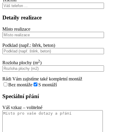
Detaily realizace
Místo realizace
Podklad (např.: štěrk, beton)
2
Rozloha plochy (m
)
Rádi Vám zajistíme také kompletní montáž
Bez montáže
S montáží
Speciální přání
Váš vzkaz
– volitelné