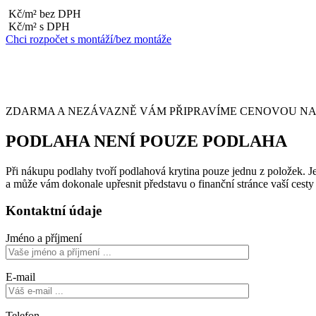
Kč/m² bez DPH
Kč/m² s DPH
Chci rozpočet s montáží/bez montáže
ZDARMA A NEZÁVAZNĚ VÁM PŘIPRAVÍME CENOVOU NABÍ
PODLAHA NENÍ POUZE PODLAHA
Při nákupu podlahy tvoří podlahová krytina pouze jednu z položek. Je 
a může vám dokonale upřesnit představu o finanční stránce vaší cest
Kontaktní údaje
Jméno a příjmení
E-mail
Telefon