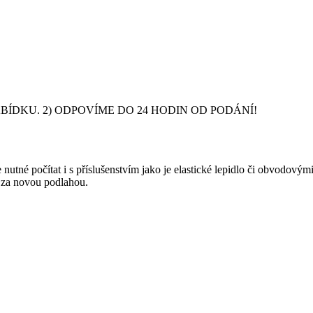
DKU. 2) ODPOVÍME DO 24 HODIN OD PODÁNÍ!
nutné počítat i s příslušenstvím jako je elastické lepidlo či obvodový
y za novou podlahou.