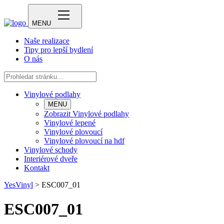
MENU
Naše realizace
Tipy pro lepší bydlení
O nás
Vinylové podlahy
MENU
Zobrazit Vinylové podlahy
Vinylové lepené
Vinylové plovoucí
Vinylové plovoucí na hdf
Vinylové schody
Interiérové dveře
Kontakt
YesVinyl
>
ESC007_01
ESC007_01