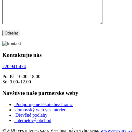
Kontaktujte nás
220 941 474
Po–Pá: 10:00–18:00
So: 9.00–12.00
Navštivte naše partnerské weby
Podporujeme lékaře bez hranic
domovský web yes interier
Dřevěné podlahy
internetový obchod
© 2026 yes interier, s.r.o. Všechna práva vyhrazena.
www.yesvinyl.c