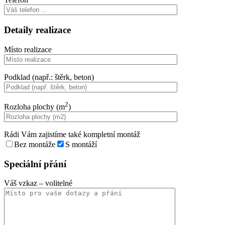
Detaily realizace
Místo realizace
Podklad (např.: štěrk, beton)
2
Rozloha plochy (m
)
Rádi Vám zajistíme také kompletní montáž
Bez montáže
S montáží
Speciální přání
Váš vzkaz
– volitelné