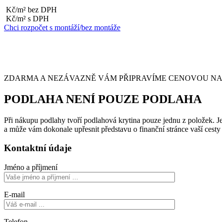
Kč/m² bez DPH
Kč/m² s DPH
Chci rozpočet s montáží/bez montáže
ZDARMA A NEZÁVAZNĚ VÁM PŘIPRAVÍME CENOVOU NABÍ
PODLAHA NENÍ POUZE PODLAHA
Při nákupu podlahy tvoří podlahová krytina pouze jednu z položek. Je 
a může vám dokonale upřesnit představu o finanční stránce vaší cest
Kontaktní údaje
Jméno a příjmení
E-mail
Telefon