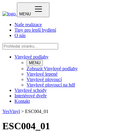
MENU
Naše realizace
Tipy pro lepší bydlení
O nás
Vinylové podlahy
MENU
Zobrazit Vinylové podlahy
Vinylové lepené
Vinylové plovoucí
Vinylové plovoucí na hdf
Vinylové schody
Interiérové dveře
Kontakt
YesVinyl
>
ESC004_01
ESC004_01