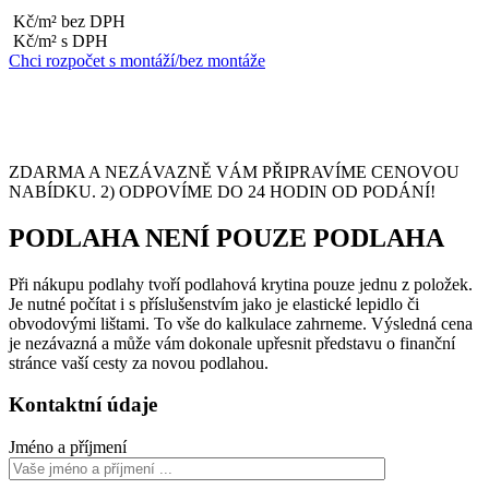
Kč/m² bez DPH
Kč/m² s DPH
Chci rozpočet s montáží/bez montáže
ZDARMA A NEZÁVAZNĚ VÁM PŘIPRAVÍME CENOVOU
NABÍDKU. 2) ODPOVÍME DO 24 HODIN OD PODÁNÍ!
PODLAHA NENÍ POUZE PODLAHA
Při nákupu podlahy tvoří podlahová krytina pouze jednu z položek.
Je nutné počítat i s příslušenstvím jako je elastické lepidlo či
obvodovými lištami. To vše do kalkulace zahrneme. Výsledná cena
je nezávazná a může vám dokonale upřesnit představu o finanční
stránce vaší cesty za novou podlahou.
Kontaktní údaje
Jméno a příjmení