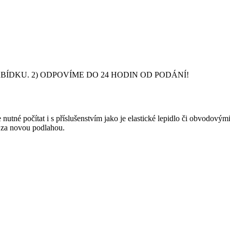
DKU. 2) ODPOVÍME DO 24 HODIN OD PODÁNÍ!
nutné počítat i s příslušenstvím jako je elastické lepidlo či obvodový
y za novou podlahou.