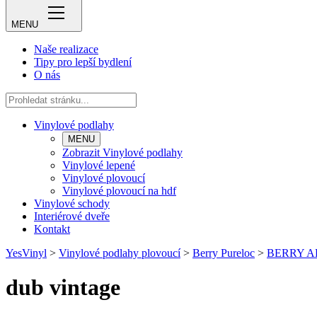
MENU
Naše realizace
Tipy pro lepší bydlení
O nás
Vinylové podlahy
MENU
Zobrazit Vinylové podlahy
Vinylové lepené
Vinylové plovoucí
Vinylové plovoucí na hdf
Vinylové schody
Interiérové dveře
Kontakt
YesVinyl
>
Vinylové podlahy plovoucí
>
Berry Pureloc
>
BERRY A
dub vintage