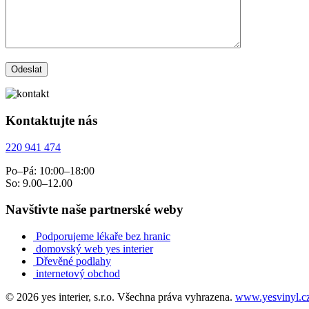
Kontaktujte nás
220 941 474
Po–Pá: 10:00–18:00
So: 9.00–12.00
Navštivte naše partnerské weby
Podporujeme lékaře bez hranic
domovský web yes interier
Dřevěné podlahy
internetový obchod
© 2026 yes interier, s.r.o. Všechna práva vyhrazena.
www.yesvinyl.c