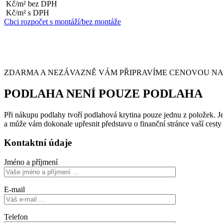
Kč/m² bez DPH
Kč/m² s DPH
Chci rozpočet s montáží/bez montáže
ZDARMA A NEZÁVAZNĚ VÁM PŘIPRAVÍME CENOVOU NABÍ
PODLAHA NENÍ POUZE PODLAHA
Při nákupu podlahy tvoří podlahová krytina pouze jednu z položek. Je 
a může vám dokonale upřesnit představu o finanční stránce vaší cest
Kontaktní údaje
Jméno a příjmení
E-mail
Telefon