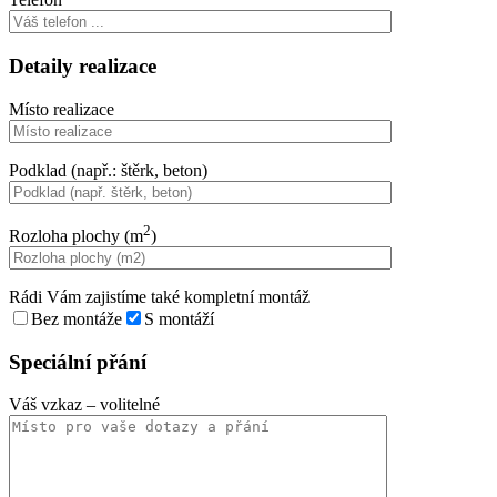
Detaily realizace
Místo realizace
Podklad (např.: štěrk, beton)
2
Rozloha plochy (m
)
Rádi Vám zajistíme také kompletní montáž
Bez montáže
S montáží
Speciální přání
Váš vzkaz
– volitelné