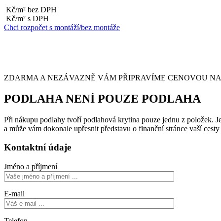
Kč/m² bez DPH
Kč/m² s DPH
Chci rozpočet s montáží/bez montáže
ZDARMA A NEZÁVAZNĚ VÁM PŘIPRAVÍME CENOVOU NABÍ
PODLAHA NENÍ POUZE PODLAHA
Při nákupu podlahy tvoří podlahová krytina pouze jednu z položek. Je 
a může vám dokonale upřesnit představu o finanční stránce vaší cest
Kontaktní údaje
Jméno a příjmení
E-mail
Telefon