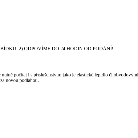
DKU. 2) ODPOVÍME DO 24 HODIN OD PODÁNÍ!
nutné počítat i s příslušenstvím jako je elastické lepidlo či obvodový
y za novou podlahou.