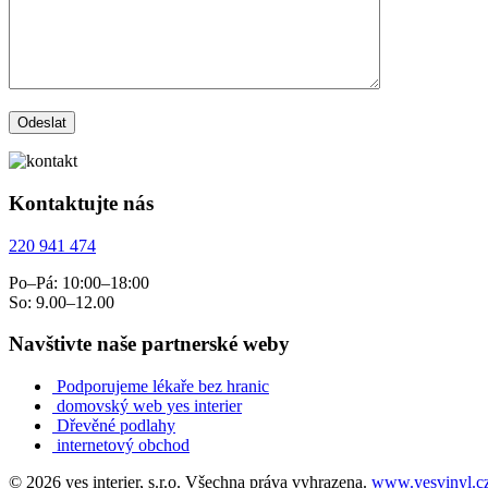
Kontaktujte nás
220 941 474
Po–Pá: 10:00–18:00
So: 9.00–12.00
Navštivte naše partnerské weby
Podporujeme lékaře bez hranic
domovský web yes interier
Dřevěné podlahy
internetový obchod
© 2026 yes interier, s.r.o. Všechna práva vyhrazena.
www.yesvinyl.c