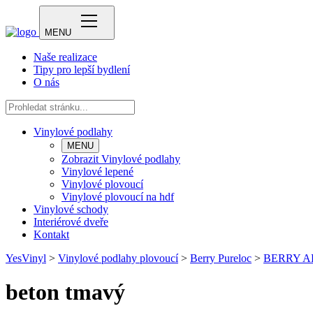
MENU
Naše realizace
Tipy pro lepší bydlení
O nás
Vinylové podlahy
MENU
Zobrazit Vinylové podlahy
Vinylové lepené
Vinylové plovoucí
Vinylové plovoucí na hdf
Vinylové schody
Interiérové dveře
Kontakt
YesVinyl
>
Vinylové podlahy plovoucí
>
Berry Pureloc
>
BERRY A
beton tmavý