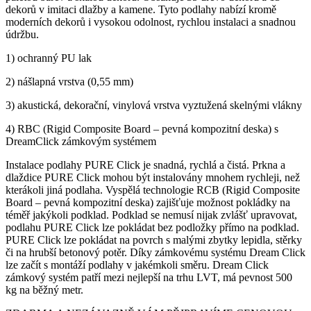
dekorů v imitaci dlažby a kamene. Tyto podlahy nabízí kromě
moderních dekorů i vysokou odolnost, rychlou instalaci a snadnou
údržbu.
1) ochranný PU lak
2) nášlapná vrstva (0,55 mm)
3) akustická, dekorační, vinylová vrstva vyztužená skelnými vlákny
4) RBC (Rigid Composite Board – pevná kompozitní deska) s
DreamClick zámkovým systémem
Instalace podlahy PURE Click je snadná, rychlá a čistá. Prkna a
dlaždice PURE Click mohou být instalovány mnohem rychleji, než
kterákoli jiná podlaha. Vyspělá technologie RCB (Rigid Composite
Board – pevná kompozitní deska) zajišťuje možnost pokládky na
téměř jakýkoli podklad. Podklad se nemusí nijak zvlášť upravovat,
podlahu PURE Click lze pokládat bez podložky přímo na podklad.
PURE Click lze pokládat na povrch s malými zbytky lepidla, stěrky
či na hrubší betonový potěr. Díky zámkovému systému Dream Click
lze začít s montáží podlahy v jakémkoli směru. Dream Click
zámkový systém patří mezi nejlepší na trhu LVT, má pevnost 500
kg na běžný metr.