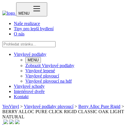
MENU
Naše realizace
Tipy pro lepší bydlení
O nás
Vinylové podlahy
MENU
Zobrazit Vinylové podlahy
Vinylové lepené
Vinylové plovoucí
Vinylové plovoucí na hdf
Vinylové schody
Interiérové dveře
Kontakt
YesVinyl
>
Vinylové podlahy plovoucí
>
Berry Alloc Pure Rigid
>
BERRY ALLOC PURE CLICK RIGID CLASSIC OAK LIGHT
NATURAL