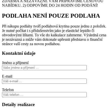
ZDARMA A NEZÁVAZNĚ VÁM PŘIPRAVÍME CENOVOU
NABÍDKU. 2) ODPOVÍME DO 24 HODIN OD PODÁNÍ!
PODLAHA NENÍ POUZE PODLAHA
Při nákupu podlahy tvoří podlahová krytina pouze jednu z položek.
Je nutné počítat i s příslušenstvím jako je elastické lepidlo či
obvodovými lištami. To vše do kalkulace zahrneme. Výsledná cena
je nezávazná a může vám dokonale upřesnit představu o finanční
stránce vaší cesty za novou podlahou.
Kontaktní údaje
Jméno a příjmení
E-mail
Telefon
Detaily realizace