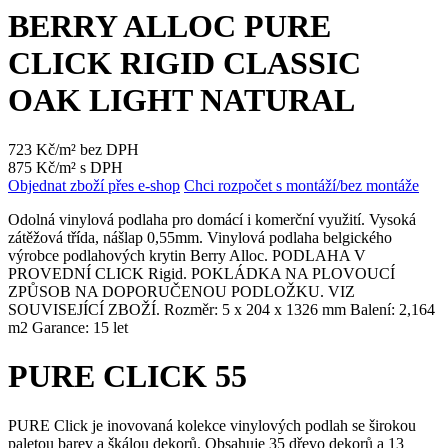
BERRY ALLOC PURE
CLICK RIGID CLASSIC
OAK LIGHT NATURAL
723 Kč/m² bez DPH
875 Kč/m² s DPH
Objednat zboží přes e-shop
Chci rozpočet s montáží/bez montáže
Odolná vinylová podlaha pro domácí i komerční využití. Vysoká
zátěžová třída, nášlap 0,55mm. Vinylová podlaha belgického
výrobce podlahových krytin Berry Alloc. PODLAHA V
PROVEDNÍ CLICK Rigid. POKLÁDKA NA PLOVOUCÍ
ZPŮSOB NA DOPORUČENOU PODLOŽKU. VIZ
SOUVISEJÍCÍ ZBOŽÍ. Rozměr: 5 x 204 x 1326 mm Balení: 2,164
m2 Garance: 15 let
PURE CLICK 55
PURE Click je inovovaná kolekce vinylových podlah se širokou
paletou barev a škálou dekorů. Obsahuje 35 dřevo dekorů a 13