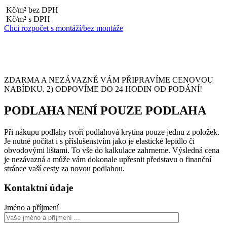
Kč/m² bez DPH
Kč/m² s DPH
Chci rozpočet s montáží/bez montáže
ZDARMA A NEZÁVAZNĚ VÁM PŘIPRAVÍME CENOVOU
NABÍDKU. 2) ODPOVÍME DO 24 HODIN OD PODÁNÍ!
PODLAHA NENÍ POUZE PODLAHA
Při nákupu podlahy tvoří podlahová krytina pouze jednu z položek.
Je nutné počítat i s příslušenstvím jako je elastické lepidlo či
obvodovými lištami. To vše do kalkulace zahrneme. Výsledná cena
je nezávazná a může vám dokonale upřesnit představu o finanční
stránce vaší cesty za novou podlahou.
Kontaktní údaje
Jméno a příjmení