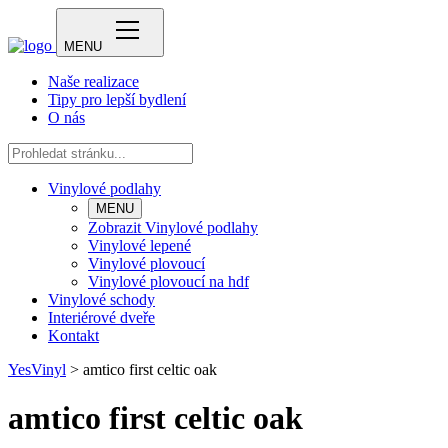
MENU
Naše realizace
Tipy pro lepší bydlení
O nás
Vinylové podlahy
MENU
Zobrazit Vinylové podlahy
Vinylové lepené
Vinylové plovoucí
Vinylové plovoucí na hdf
Vinylové schody
Interiérové dveře
Kontakt
YesVinyl
>
amtico first celtic oak
amtico first celtic oak